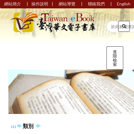
|
|
|
|
網站簡介
操作說明
網站導覽
聯絡我們
English
進
階
檢
索
:::
類別