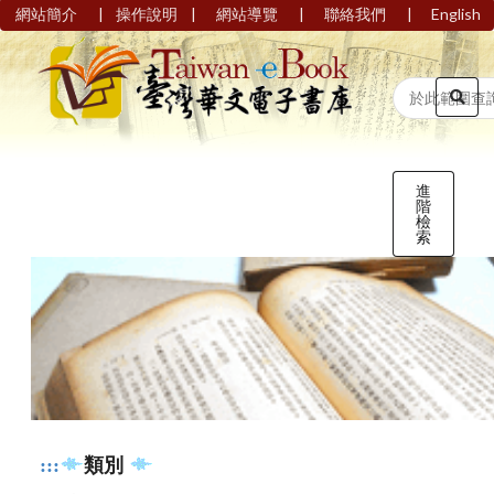
|
|
|
|
網站簡介
操作說明
網站導覽
聯絡我們
English
進
階
檢
索
:::
類別