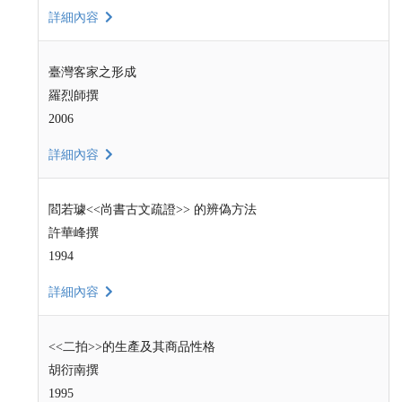
詳細內容
臺灣客家之形成
羅烈師撰
2006
詳細內容
閻若璩<<尚書古文疏證>> 的辨偽方法
許華峰撰
1994
詳細內容
<<二拍>>的生產及其商品性格
胡衍南撰
1995