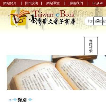
|
|
|
|
網站簡介
操作說明
網站導覽
聯絡我們
English
進
階
檢
索
:::
類別