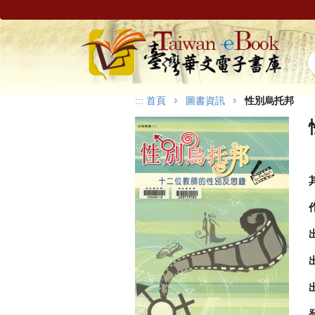
:::
首頁
圖書資訊
性別烏托邦