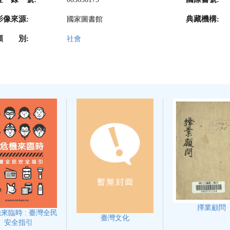
影像來源:
典藏機構:
國家圖書館
類 別:
社會
擇業顧問
來臨時 : 臺灣全民
臺灣文化
安全指引