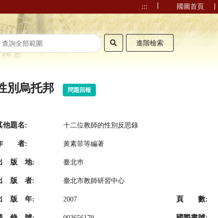
|
|
:::
國圖首頁
進階檢索
性別烏托邦
問題回報
其他題名:
十二位教師的性別反思錄
作 者:
黃素菲等編著
出 版 地:
臺北巿
出 版 者:
臺北市教師研習中心
出 版 年:
頁 數:
2007
登 錄 號:
國際書號:
003656179