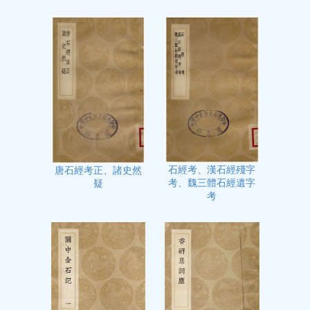
石經考、漢石經殘字
唐石經考正、諸史然
考、魏三體石經遺字
疑
考