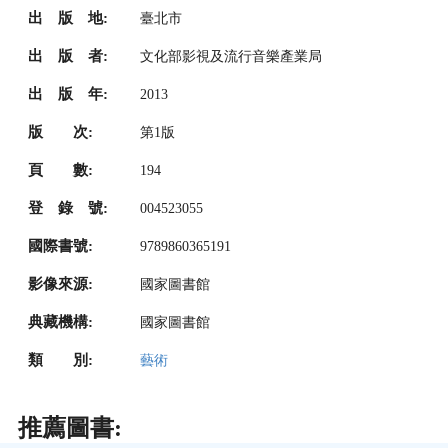
出 版 地:
臺北市
出 版 者:
文化部影視及流行音樂產業局
出 版 年:
2013
版 次:
第1版
頁 數:
194
登 錄 號:
004523055
國際書號:
9789860365191
影像來源:
國家圖書館
典藏機構:
國家圖書館
類 別:
藝術
推薦圖書: