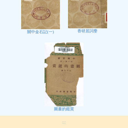
香研居詞麈
關中金石記(一)
圖畫的鑑賞
:::