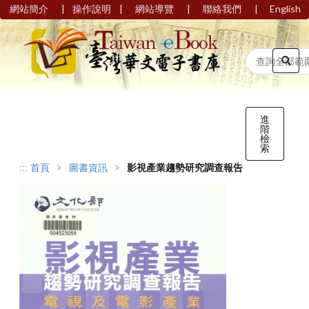
|
|
|
|
網站簡介
操作說明
網站導覽
聯絡我們
English
進
階
檢
索
:::
首頁
圖書資訊
影視產業趨勢研究調查報告