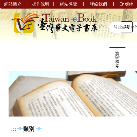
|
|
|
|
網站簡介
操作說明
網站導覽
聯絡我們
English
進
階
檢
索
:::
類別