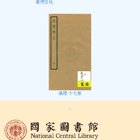
臺灣文化
儀禮 十七卷
:::