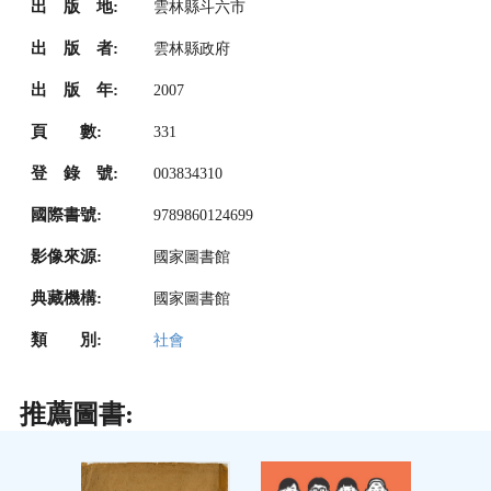
出 版 地:
雲林縣斗六市
出 版 者:
雲林縣政府
出 版 年:
2007
頁 數:
331
登 錄 號:
003834310
國際書號:
9789860124699
影像來源:
國家圖書館
典藏機構:
國家圖書館
類 別:
社會
推薦圖書: