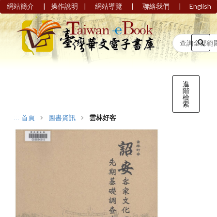
|
|
|
|
網站簡介
操作說明
網站導覽
聯絡我們
English
進
階
檢
索
:::
首頁
圖書資訊
雲林好客