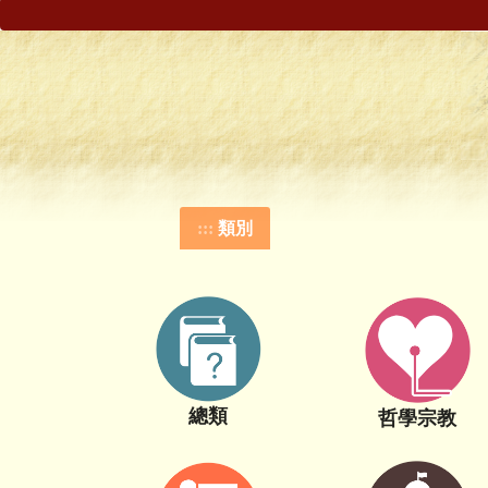
:::
類別
總類
哲學宗教