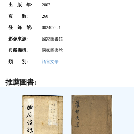
出 版 年:
2002
頁 數:
260
登 錄 號:
002407221
影像來源:
國家圖書館
典藏機構:
國家圖書館
類 別:
語言文學
推薦圖書: