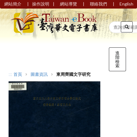
|
|
|
|
網站簡介
操作說明
網站導覽
聯絡我們
English
進
階
檢
索
:::
首頁
圖書資訊
東周齊國文字研究