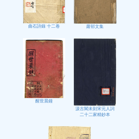
曲石詩錄 十二卷
蘿邨文集
醒世晨鐘
汲古閣未刻宋元人詞
二十二家精鈔本