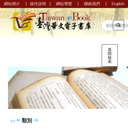
|
|
|
|
網站簡介
操作說明
網站導覽
聯絡我們
English
進
階
檢
索
:::
類別