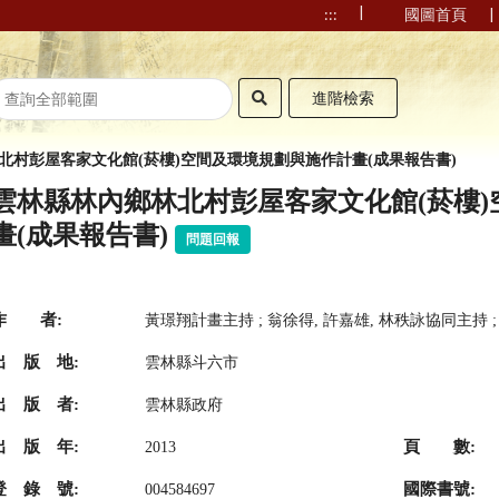
|
|
:::
國圖首頁
進階檢索
北村彭屋客家文化館(菸樓)空間及環境規劃與施作計畫(成果報告書)
雲林縣林內鄉林北村彭屋客家文化館(菸樓
畫(成果報告書)
問題回報
作 者:
黃璟翔計畫主持 ; 翁徐得, 許嘉雄, 林秩詠協同主持 
出 版 地:
雲林縣斗六市
出 版 者:
雲林縣政府
出 版 年:
頁 數:
2013
登 錄 號:
國際書號:
004584697