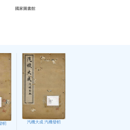
國家圖書館
汽機大成 汽機發軔
發軔