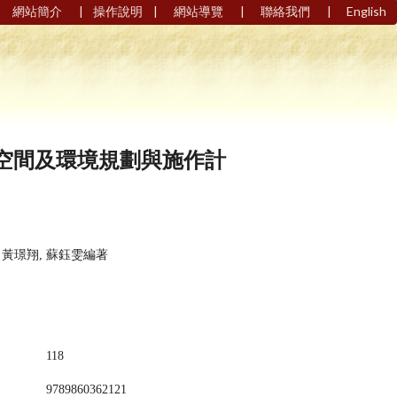
|
|
|
|
網站簡介
操作說明
網站導覽
聯絡我們
English
)空間及環境規劃與施作計
; 黃璟翔, 蘇鈺雯編著
118
9789860362121