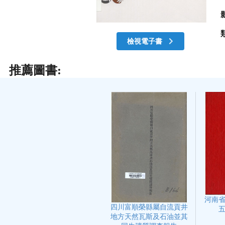
檢視電子書
推薦圖書:
河南
四川富順榮縣屬自流貢井
地方天然瓦斯及石油並其