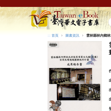
:::
首頁
圖書資訊
雲林縣林內鄉林