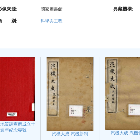
影像來源:
典藏機構:
國家圖書館
類 別:
科學與工程
省地質調查所成立十
五週年紀念專號
汽機大成 汽機
汽機大成 汽機新制