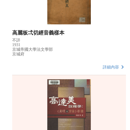
高麗板弌切經音義樣本
不詳
1931
京城帝國大學法文學部
京城府
詳細內容