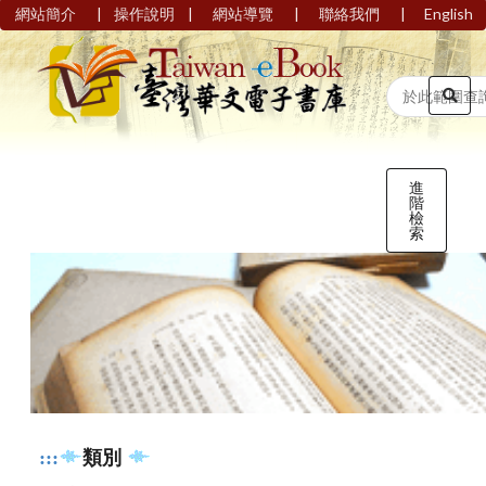
|
|
|
|
網站簡介
操作說明
網站導覽
聯絡我們
English
進
階
檢
索
:::
類別