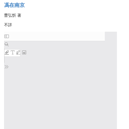
馮在南京
曹弘忻 著
不詳