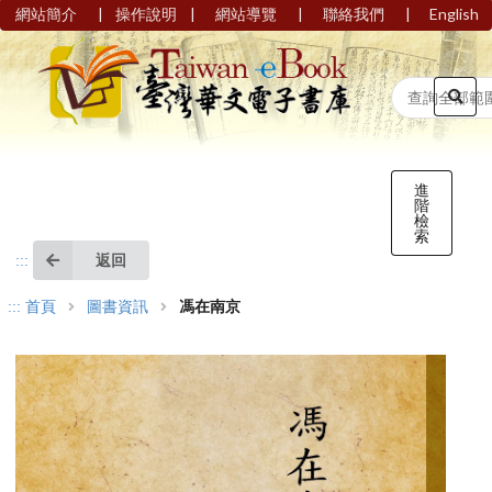
|
|
|
|
網站簡介
操作說明
網站導覽
聯絡我們
English
進
階
檢
索
返回
:::
:::
首頁
圖書資訊
馮在南京