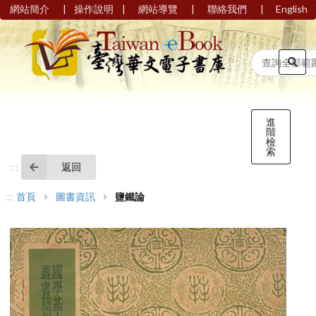
|
|
|
|
網站簡介
操作說明
網站導覽
聯絡我們
English
進
階
檢
索
返回
:::
:::
首頁
圖書資訊
鹽鐵論