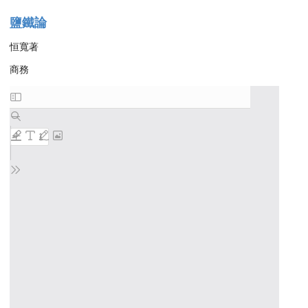
鹽鐵論
恒寬著
商務