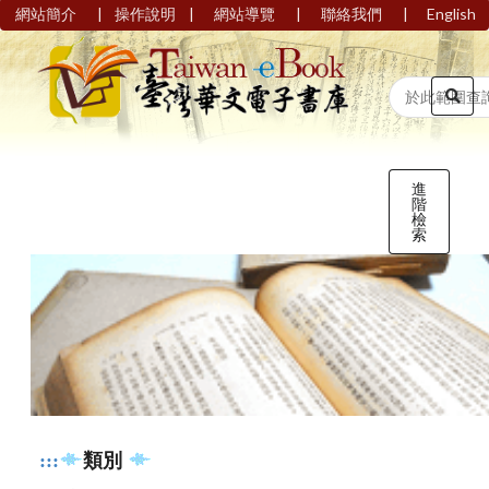
|
|
|
|
網站簡介
操作說明
網站導覽
聯絡我們
English
進
階
檢
索
:::
類別