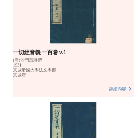
一切經音義 一百卷 v.1
(唐)沙門慧琳撰
1931
京城帝國大學法文學部
京城府
詳細內容