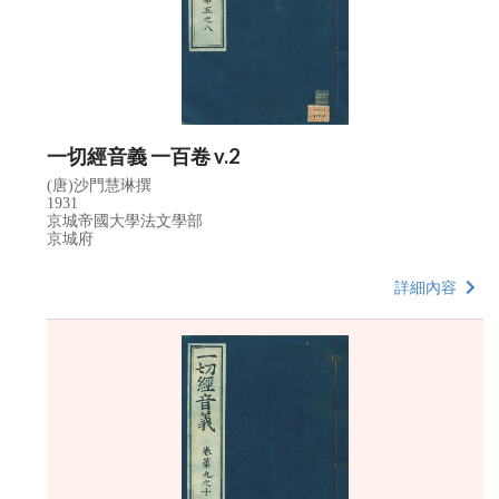
一切經音義 一百卷 v.2
(唐)沙門慧琳撰
1931
京城帝國大學法文學部
京城府
詳細內容