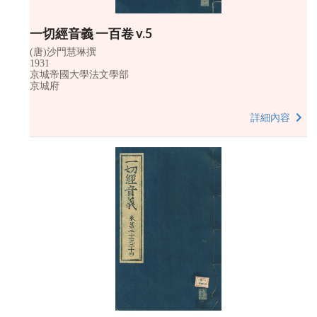
一切經音義 一百卷 v.5
(唐)沙門慧琳撰
1931
京城帝國大學法文學部
京城府
詳細內容