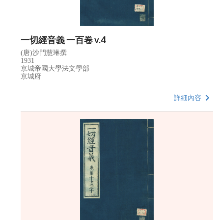
一切經音義 一百卷 v.4
(唐)沙門慧琳撰
1931
京城帝國大學法文學部
京城府
詳細內容