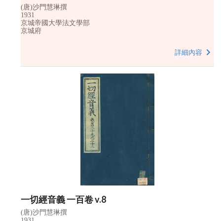
(唐)沙門慧琳撰
1931
京城帝國大學法文學部
京城府
詳細內容
一切經音義 一百卷 v.8
(唐)沙門慧琳撰
1931