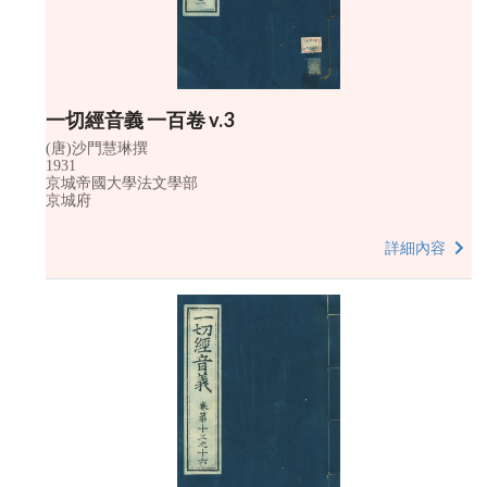
一切經音義 一百卷 v.3
(唐)沙門慧琳撰
1931
京城帝國大學法文學部
京城府
詳細內容