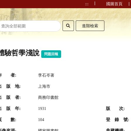
|
|
:::
國圖首頁
進階檢索
體驗哲學淺說
問題回報
作 者:
李石岑著
出 版 地:
上海市
出 版 者:
商務印書館
出 版 年:
版 次:
1931
頁 數:
登 錄 號:
104
影像來源:
典藏機構:
國家圖書館