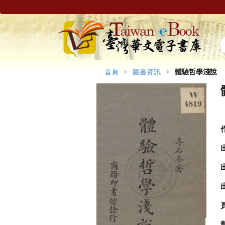
:::
首頁
圖書資訊
體驗哲學淺說