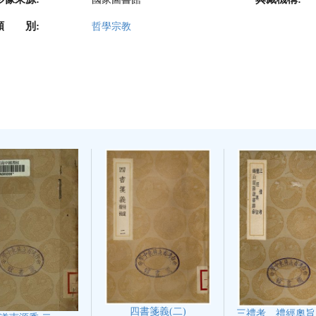
類 別:
哲學宗教
四書箋義(二)
三禮考、禮經奧旨