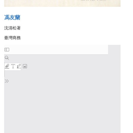
馮友蘭
沈清松著
臺灣商務