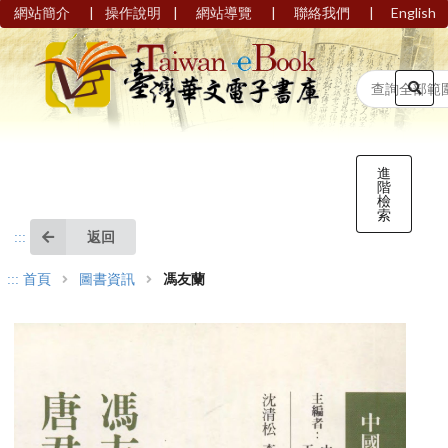
|
|
|
|
網站簡介
操作說明
網站導覽
聯絡我們
English
進
階
檢
索
返回
:::
:::
首頁
圖書資訊
馮友蘭