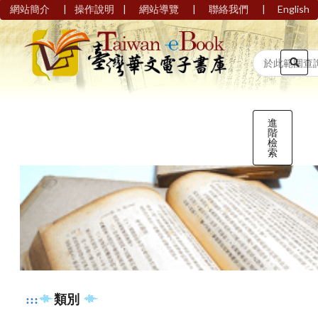
|
|
|
|
網站簡介
操作說明
網站導覽
聯絡我們
English
進
階
檢
索
:::
類別