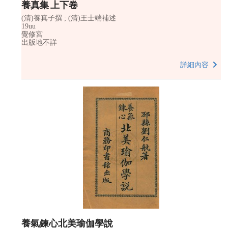
養真集 上下卷
(清)養真子撰 ; (清)王士端補述
19uu
覺修宮
出版地不詳
詳細內容
養氣鍊心北美瑜伽學說