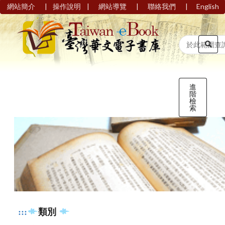
|
|
|
|
網站簡介
操作說明
網站導覽
聯絡我們
English
進
階
檢
索
:::
類別