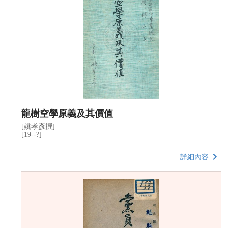
龍樹空學原義及其價值
[姚孝彥撰]
[19--?]
詳細內容