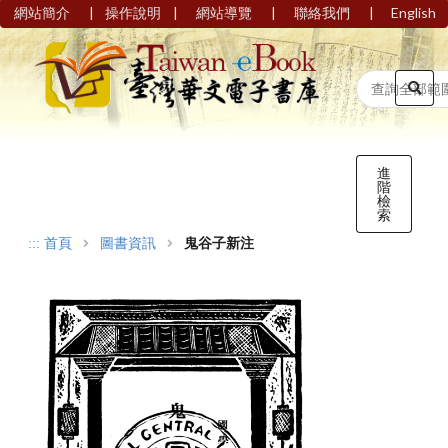
|
|
|
|
網站簡介
操作說明
網站導覽
聯絡我們
English
進
階
檢
索
:::
首頁
圖書資訊
鬼谷子新注