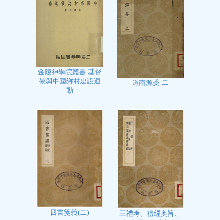
金陵神學院叢書 基督
教與中國鄉村建設運
道南源委 二
動
四書箋義(二)
三禮考、禮經奧旨、