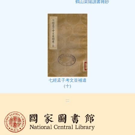
鶴山渠陽讀書雜鈔
七經孟子考文並補遺
(十)
:::