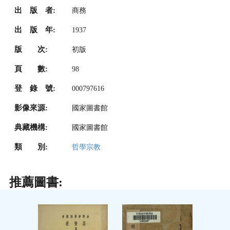
出 版 者:
商務
出 版 年:
1937
版 次:
初版
頁 數:
98
登 錄 號:
000797616
影像來源:
國家圖書館
典藏機構:
國家圖書館
類 別:
哲學宗教
推薦圖書: