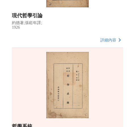
現代哲學引論
約德著;張崧年譯;
1926
詳細內容
哲學系統