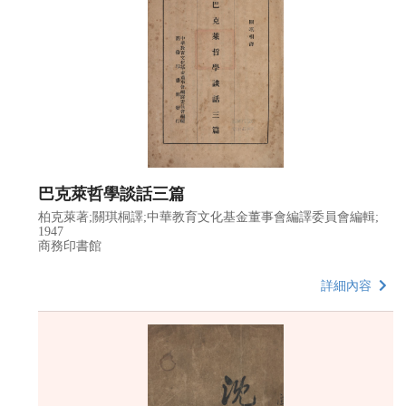
巴克萊哲學談話三篇
柏克萊著;關琪桐譯;中華教育文化基金董事會編譯委員會編輯;
1947
商務印書館
詳細內容