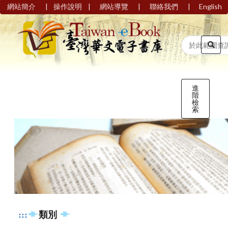
|
|
|
|
網站簡介
操作說明
網站導覽
聯絡我們
English
進
階
檢
索
:::
類別