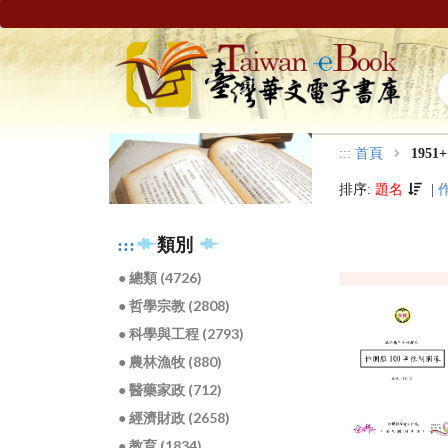
:::
首頁
1951+
排序:
題名
|
:::
類別
● 總類 (4726)
● 哲學宗教 (2808)
● 科學與工程 (2793)
● 農林漁牧 (880)
● 醫藥家政 (712)
● 經濟財政 (2658)
● 教育 (1834)