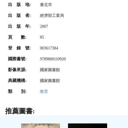
出 版 地:
臺北市
出 版 者:
經濟部工業局
出 版 年:
2007
頁 數:
85
登 錄 號:
003617384
國際書號:
9789860110920
影像來源:
國家圖書館
典藏機構:
國家圖書館
類 別:
教育
推薦圖書: