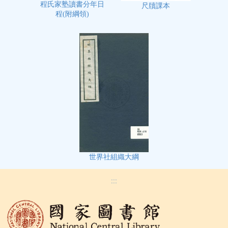
程氏家塾讀書分年日
尺牘課本
程(附綱領)
世界社組織大綱
:::