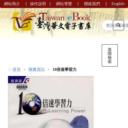
|
|
|
|
網站簡介
操作說明
網站導覽
聯絡我們
English
進
階
檢
索
:::
首頁
圖書資訊
10倍速學習力