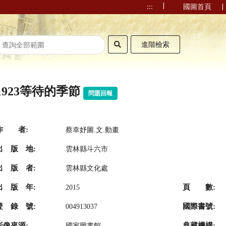
|
|
:::
國圖首頁
進階檢索
1923等待的季節
問題回報
作 者:
蔡幸妤圖.文.動畫
出 版 地:
雲林縣斗六市
出 版 者:
雲林縣文化處
出 版 年:
頁 數:
2015
登 錄 號:
國際書號:
004913037
影像來源:
典藏機構:
國家圖書館