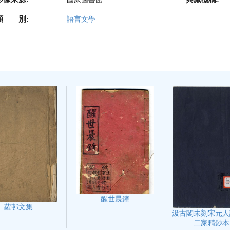
類 別:
語言文學
醒世晨鐘
蘿邨文集
汲古閣未刻宋元人
二家精鈔本