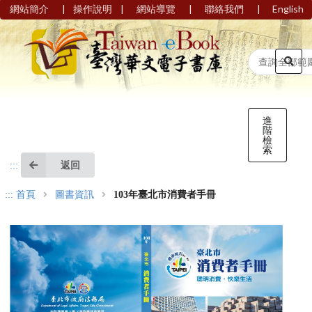
|
|
|
|
網站簡介
操作說明
網站導覽
聯絡我們
English
進
階
檢
索
返回
:::
:::
首頁
圖書資訊
103年臺北市消費者手冊