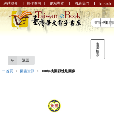
|
|
|
|
網站簡介
操作說明
網站導覽
聯絡我們
English
進
階
檢
索
返回
:::
:::
首頁
圖書資訊
100年桃園縣性別圖像