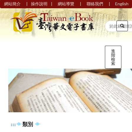
|
|
|
|
網站簡介
操作說明
網站導覽
聯絡我們
English
進
階
檢
索
:::
類別