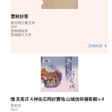
雲林好客
黃衍明計畫主持
2007
雲林縣政府
雲林縣斗六市
詳細內容
憶 見客庄 4.神佑石岡好寶地 山城信仰滿客鄉 v.4
黃莉芸
2013