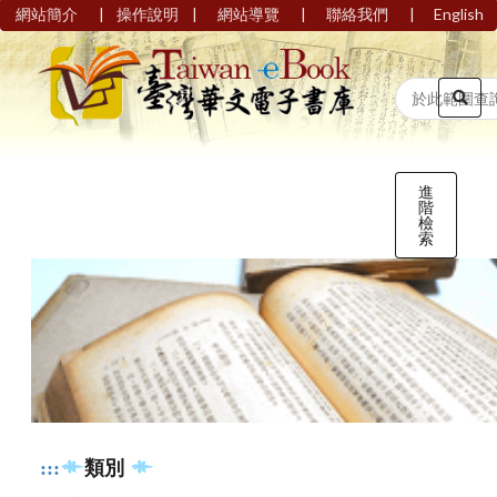
|
|
|
|
網站簡介
操作說明
網站導覽
聯絡我們
English
進
階
檢
索
:::
類別