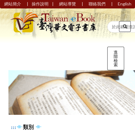
|
|
|
|
網站簡介
操作說明
網站導覽
聯絡我們
English
進
階
檢
索
:::
類別