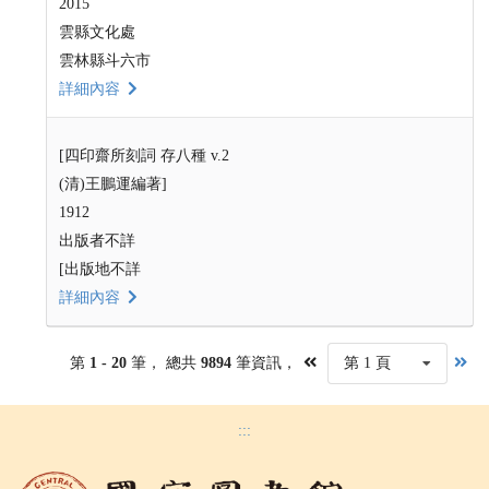
2015
雲縣文化處
雲林縣斗六市
詳細內容
[四印齋所刻詞 存八種 v.2
(清)王鵬運編著]
1912
出版者不詳
[出版地不詳
詳細內容
第
1 - 20
筆， 總共
9894
筆資訊，
第 1 頁
:::