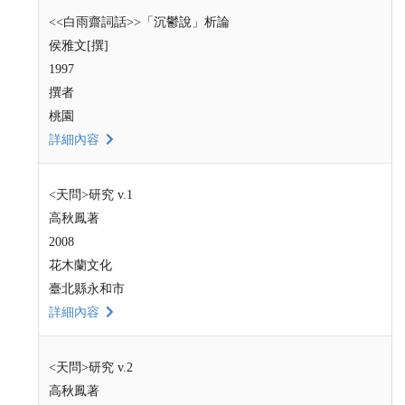
<<白雨齋詞話>>「沉鬱說」析論
侯雅文[撰]
1997
撰者
桃園
詳細內容
<天問>研究 v.1
高秋鳳著
2008
花木蘭文化
臺北縣永和市
詳細內容
<天問>研究 v.2
高秋鳳著