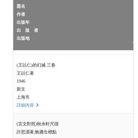
題名
作者
出版年
出 版 者
出版地
(王以仁)的幻滅 三卷
王以仁著
1946
新文
上海市
詳細內容
(言文對照)秋水軒尺牘
許思湄著;鮑賡生標點