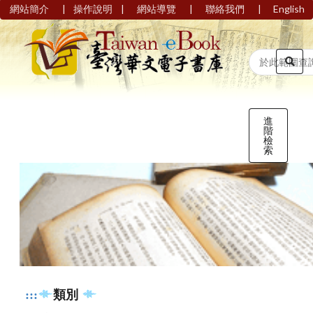
|
|
|
|
網站簡介
操作說明
網站導覽
聯絡我們
English
進
階
檢
索
:::
類別