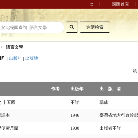
|
|
:::
國圖首頁
進階檢索
語言文學
|
出版年
|
出版地
作者
出版年
出 版 者
 十五回
不詳
瑞成
號課本
1946
臺灣省地方行政幹
學便蒙尺牘
1930
出版者不詳