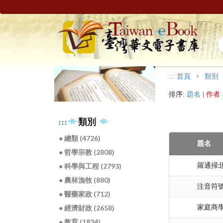
:::
首頁
類別
排序:
題名
|
作者
:::
類別
● 總類 (4726)
題名
● 哲學宗教 (2808)
羅通掃北
● 科學與工程 (2793)
● 農林漁牧 (880)
注音符
● 醫藥家政 (712)
家庭商
● 經濟財政 (2658)
● 教育 (1834)