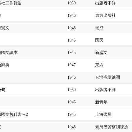
訊社工作報告
1950
出版者不詳
典
1946
東方出版社
時賢文
1945
瑞成
1945
國民
由國文讀本
1945
新盛文
語辭典
1947
東方
1946
台灣省訓練團
短句
1950
出版者不詳
1945
新青年
國文教科書 v.2
1945
上海書局
式
1945
臺灣省警察訓練所