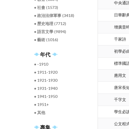
中央通
● 社會 (1573)
日華辭
● 政治法律軍事 (3418)
● 歷史地理 (7712)
增廣昔
● 語言文學 (9894)
千家詩
● 藝術 (1016)
初學必
年代
標準國
● -1910
● 1911-1920
應用文
● 1921-1930
唐宋長
● 1931-1940
● 1941-1950
千字文
● 1951+
學生必讀
● 其他
公文程
專集