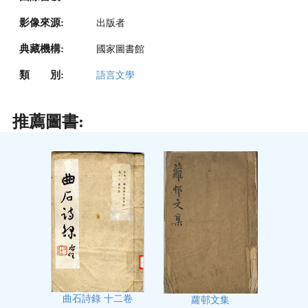
影像來源:
出版者
典藏機構:
國家圖書館
類 別:
語言文學
推薦圖書:
曲石詩錄 十二卷
蘿邨文集