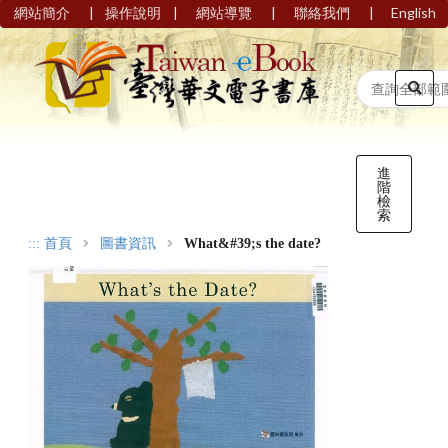
|
|
|
|
網站簡介
操作說明
網站導覽
聯絡我們
English
進
階
檢
索
:::
首頁
圖書資訊
What&#39;s the date?