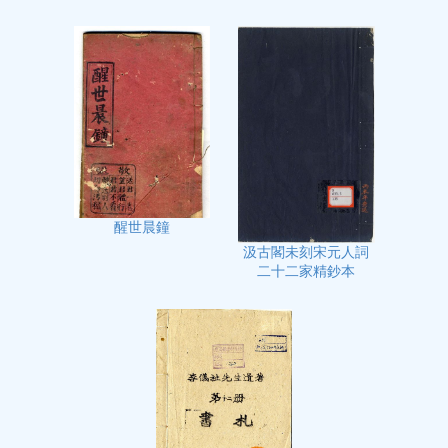
醒世晨鐘
汲古閣未刻宋元人詞
二十二家精鈔本