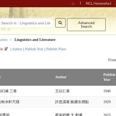
|
|
:::
NCL Homesite
Advanced
Search
ories
Linguistics and Literature
tle
|
Author
|
Publish Year
|
Publish Place
Fro
Publish
e
Author
Year
的幻滅 三卷
王以仁著
1946
照)秋水軒尺牘
許思湄著;鮑賡生標點
1929
待的季節
蔡幸妤圖.文.動畫
2015