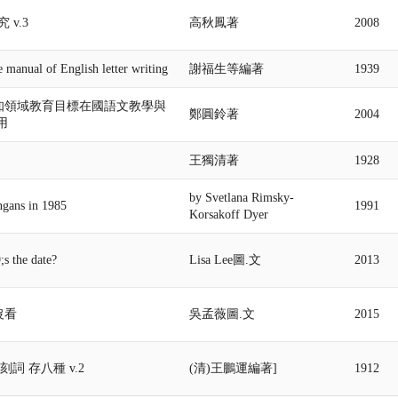
 v.3
高秋鳳著
2008
 manual of English letter writing
謝福生等編著
1939
m認知領域教育目標在國語文教學與
鄭圓鈴著
2004
用
王獨清著
1928
by Svetlana Rimsky-
ngans in 1985
1991
Korsakoff Dyer
s the date?
Lisa Lee圖.文
2013
沒看
吳孟薇圖.文
2015
刻詞 存八種 v.2
(清)王鵬運編著]
1912