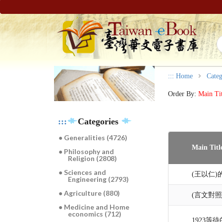
:::
Home
Categ
Order By:
Main Ti
:::
Categories
● Generalities (4726)
Main Titl
● Philosophy and
Religion (2808)
● Sciences and
(王以仁)
Engineering (2793)
● Agriculture (880)
(言文對
● Medicine and Home
economics (712)
1923等