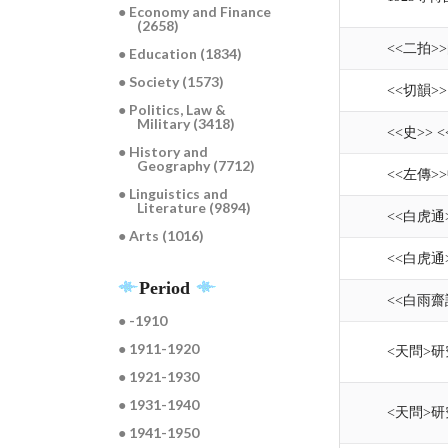
● Economy and Finance
(2658)
<<二拍
● Education (1834)
● Society (1573)
<<切韻
● Politics, Law &
Military (3418)
<<史>>
● History and
Geography (7712)
<<左傳
● Linguistics and
Literature (9894)
<<白虎通
● Arts (1016)
<<白虎
Period
<<白雨
● -1910
● 1911-1920
<天問>研究
● 1921-1930
● 1931-1940
<天問>研究
● 1941-1950