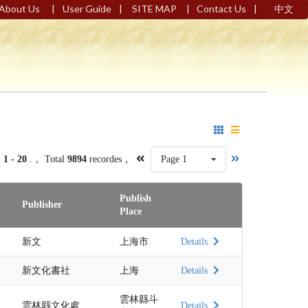
|
|
|
|
About Us
User Guide
SITE MAP
Contact Us
中文
m
1 - 20
.， Total
9894
recordes，
Page 1
Publish
Publisher
Place
新文
上海市
Details
新文化書社
上海
Details
雲林縣斗
雲林縣文化處
Details