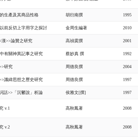
>>的生產及其商品性格
胡衍南撰
1995
>>以前反切上字用字之探討
金周生編著
2010
 <<漢>>論贊之研究
高禎霙撰
2001
>>中有關神異記事之研究
蔡妙真 撰
1992
>>研究
周德良撰
2004
通>>讖緯思想之歷史研究
周德良撰
1997
齋詞話>>「沉鬱說」析論
侯雅文[撰]
1997
 v.1
高秋鳳著
2008
 v.2
高秋鳳著
2008