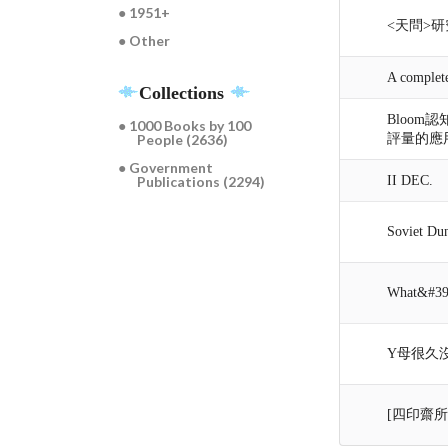
● 1951+
<天問>研究
● Other
A complete
Collections
Bloo
● 1000 Books by 100
評量的應
People (2636)
● Government
II DEC.
Publications (2294)
Soviet Du
What&#39;
Y母很久
[四印齋所