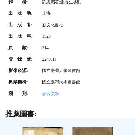
作 者:
許思湄著;鮑賡生標點
出 版 地:
上海
出 版 者:
新文化書社
出 版 年:
1929
頁 數:
214
登 錄 號:
2249111
影像來源:
國立臺灣大學圖書館
典藏機構:
國立臺灣大學圖書館
類 別:
語言文學
推薦圖書: