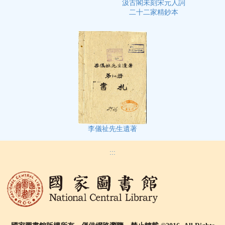
汲古閣未刻宋元人詞
二十二家精鈔本
李儀祉先生遺著
:::