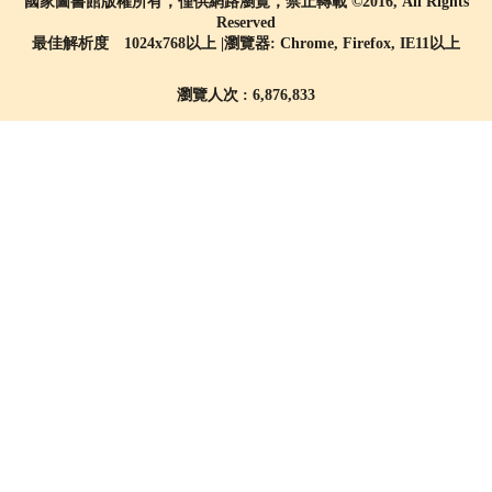
國家圖書館版權所有，僅供網路瀏覽，禁止轉載 ©2016, All Rights
Reserved
最佳解析度 1024x768以上 |瀏覽器: Chrome, Firefox, IE11以上
瀏覽人次 : 6,876,833