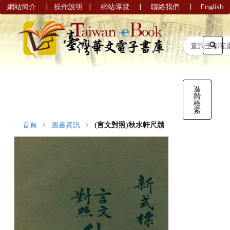
|
|
|
|
網站簡介
操作說明
網站導覽
聯絡我們
English
進
階
檢
索
:::
首頁
圖書資訊
(言文對照)秋水軒尺牘