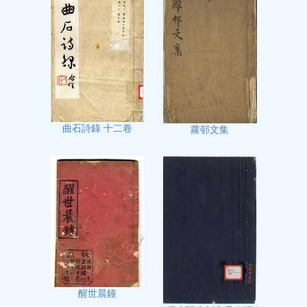
曲石詩錄 十二卷
蘿邨文集
醒世晨鐘