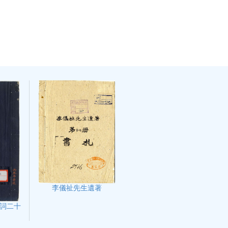
李儀祉先生遺著
詞二十