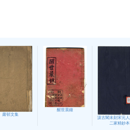
醒世晨鐘
蘿邨文集
汲古閣未刻宋元人
二家精鈔本