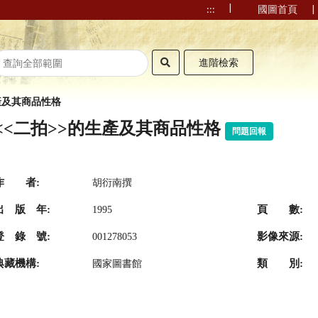
|
|
:::
國圖首頁
進階檢索
產及其商品性格
<<二拍>>的生產及其商品性格
問題回報
作 者:
胡衍南撰
出 版 年:
頁 數:
1995
登 錄 號:
影像來源:
001278053
典藏機構:
類 別:
國家圖書館