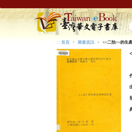
:::
首頁
圖書資訊
<<二拍>>的生