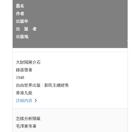
題名
作者
出版年
出 版 者
出版地
大財閥蔣介石
鍾器聲著
1948
自由世界出版 : 新民主總經售
香港九龍
詳細內容
怎樣分析階級
毛澤東等著