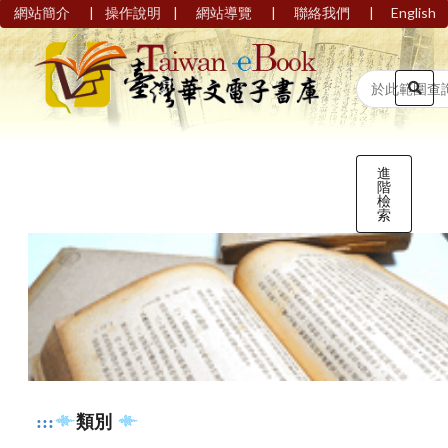
|
|
|
|
網站簡介
操作說明
網站導覽
聯絡我們
English
進
階
檢
索
:::
類別