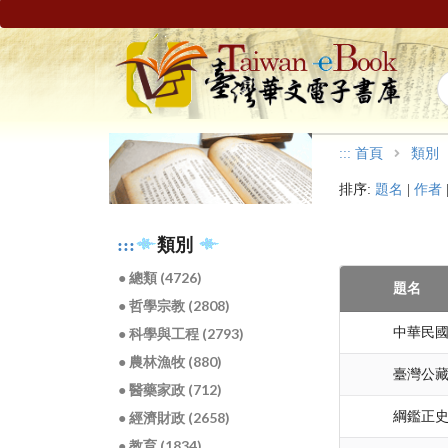
:::
首頁
類別
排序:
題名
|
作者
:::
類別
● 總類 (4726)
題名
● 哲學宗教 (2808)
中華民
● 科學與工程 (2793)
● 農林漁牧 (880)
臺灣公藏
● 醫藥家政 (712)
綱鑑正
● 經濟財政 (2658)
● 教育 (1834)