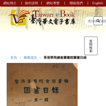
|
|
|
|
網站簡介
操作說明
網站導覽
聯絡我們
English
進
階
檢
索
:::
首頁
圖書資訊
香港華商總會圖書館圖書目錄