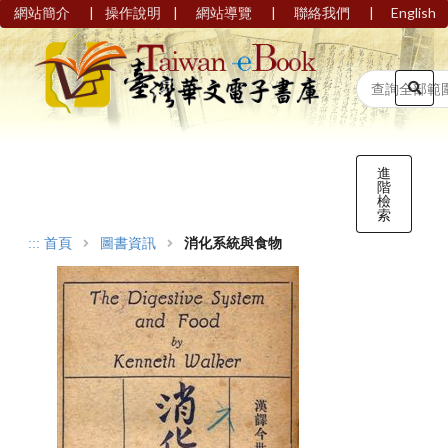
|
|
|
|
網站簡介
操作說明
網站導覽
聯絡我們
English
進
階
檢
索
:::
首頁
圖書資訊
消化系統與食物