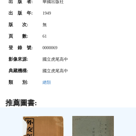
出 版 者:
華國出版社
出 版 年:
1949
版 次:
無
頁 數:
61
登 錄 號:
0000069
影像來源:
國立虎尾高中
典藏機構:
國立虎尾高中
類 別:
總類
推薦圖書: