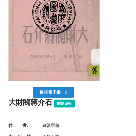
檢視電子書
大財閥蔣介石
問題回報
作 者:
鍾器聲著