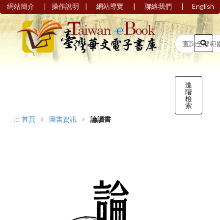
|
|
|
|
網站簡介
操作說明
網站導覽
聯絡我們
English
進
階
檢
索
:::
首頁
圖書資訊
論讀書