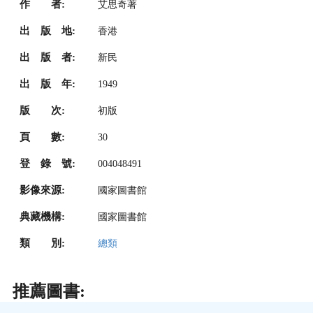
作 者:
艾思奇著
出 版 地:
香港
出 版 者:
新民
出 版 年:
1949
版 次:
初版
頁 數:
30
登 錄 號:
004048491
影像來源:
國家圖書館
典藏機構:
國家圖書館
類 別:
總類
推薦圖書: