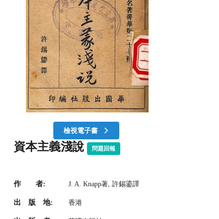
檢視電子書
資本主義淺說
問題回報
作 者:
J. A. Knapp著, 許錫鎏譯
出 版 地:
香港