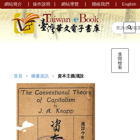
|
|
|
|
網站簡介
操作說明
網站導覽
聯絡我們
English
進
階
檢
索
:::
首頁
圖書資訊
資本主義淺說