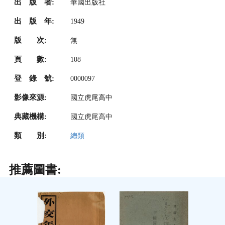
出 版 者:
華國出版社
出 版 年:
1949
版 次:
無
頁 數:
108
登 錄 號:
0000097
影像來源:
國立虎尾高中
典藏機構:
國立虎尾高中
類 別:
總類
推薦圖書: