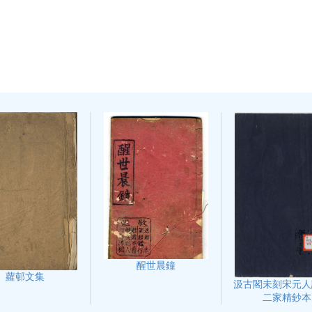
醒世晨鐘
蘿邨文集
汲古閣未刻宋元人
二家精鈔本