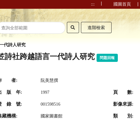
|
|
:::
國圖首頁
進階檢索
一代詩人研究
笠詩社跨越語言一代詩人研究
問題回報
作 者:
阮美慧撰
出 版 年:
頁 數:
1997
登 錄 號:
影像來源:
001598516
典藏機構:
類 別:
國家圖書館