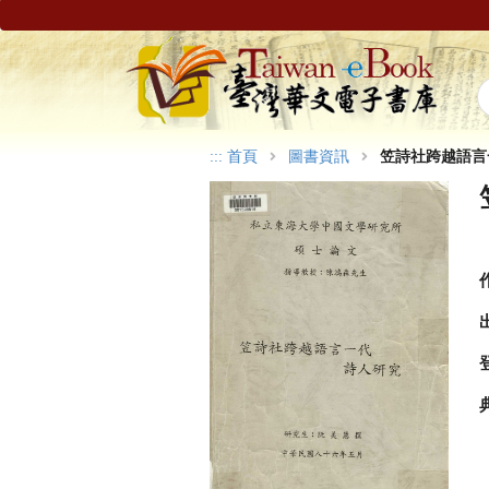
:::
首頁
圖書資訊
笠詩社跨越語言