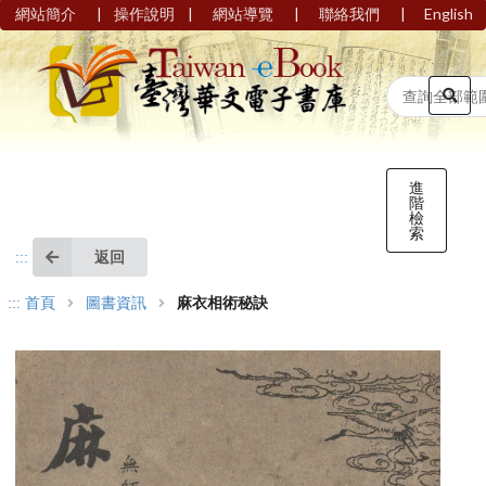
|
|
|
|
網站簡介
操作說明
網站導覽
聯絡我們
English
進
階
檢
索
返回
:::
:::
首頁
圖書資訊
麻衣相術秘訣