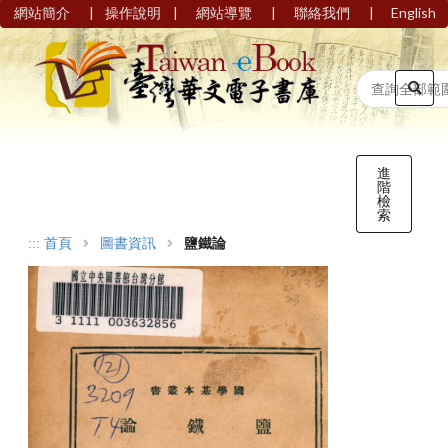
|
|
|
|
網站簡介
操作說明
網站導覽
聯絡我們
English
進
階
檢
索
:::
首頁
圖書資訊
鹽鐵論