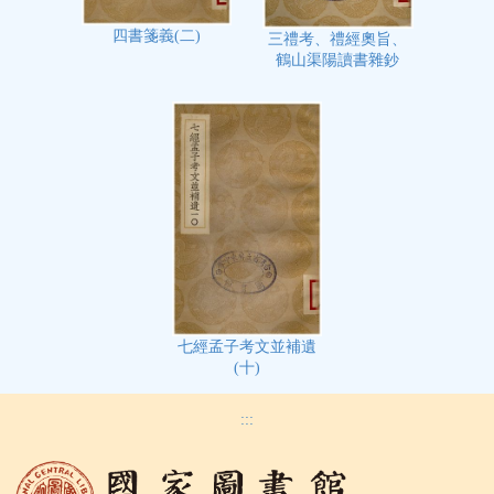
四書箋義(二)
三禮考、禮經奧旨、
鶴山渠陽讀書雜鈔
七經孟子考文並補遺
(十)
:::