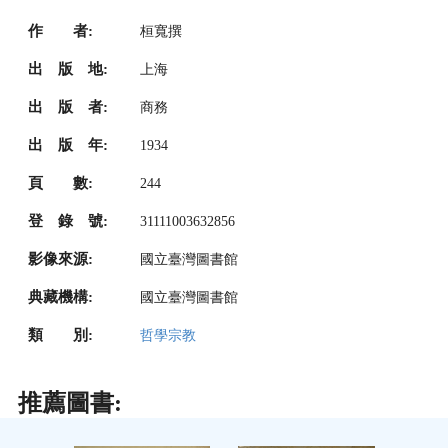
作 者:
桓寬撰
出 版 地:
上海
出 版 者:
商務
出 版 年:
1934
頁 數:
244
登 錄 號:
31111003632856
影像來源:
國立臺灣圖書館
典藏機構:
國立臺灣圖書館
類 別:
哲學宗教
推薦圖書: