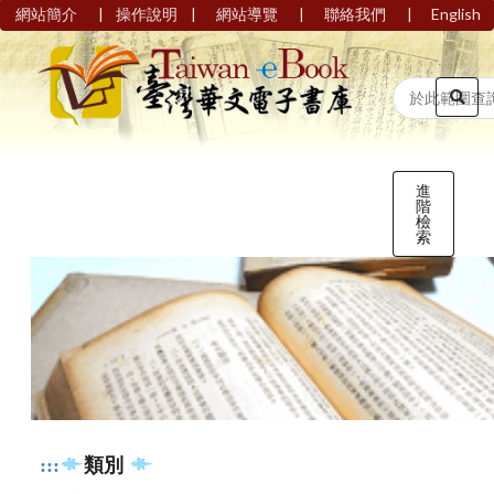
|
|
|
|
網站簡介
操作說明
網站導覽
聯絡我們
English
進
階
檢
索
:::
類別