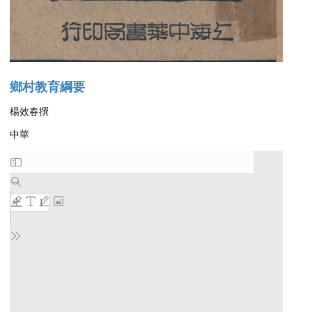
鄉村教育綱要
楊效春撰
中華