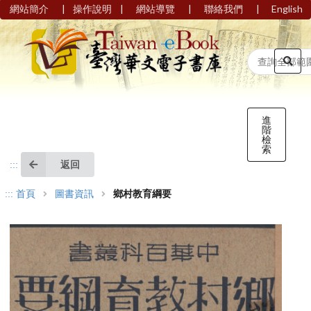
|
|
|
|
網站簡介
操作說明
網站導覽
聯絡我們
English
進
階
檢
索
返回
:::
:::
首頁
圖書資訊
鄉村教育綱要