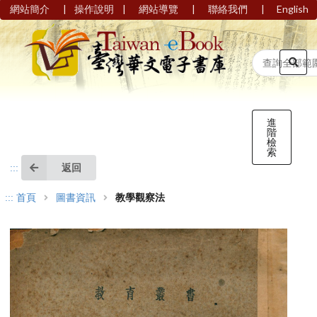
|
|
|
|
網站簡介
操作說明
網站導覽
聯絡我們
English
進
階
檢
索
返回
:::
:::
首頁
圖書資訊
教學觀察法