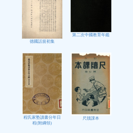
第二次中國教育年鑑
德國話規初集
程氏家塾讀書分年日
尺牘課本
程(附綱領)