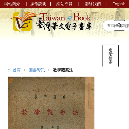
|
|
|
|
網站簡介
操作說明
網站導覽
聯絡我們
English
進
階
檢
索
:::
首頁
圖書資訊
教學觀察法