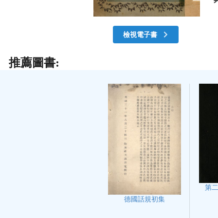
檢視電子書
推薦圖書:
第
德國話規初集