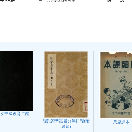
二次中國教育年鑑
程氏家塾讀書分年日程(附
尺牘課本
綱領)