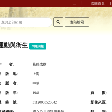
|
|
:::
國圖首頁
進階檢索
運動與衛生
問題回報
作 者:
葛綏成撰
出 版 地:
上海
出 版 者:
中華
出 版 年:
頁 數:
1941
登 錄 號:
影像來源:
31120003528642
典藏機構:
類 別:
國立公共資訊圖書館